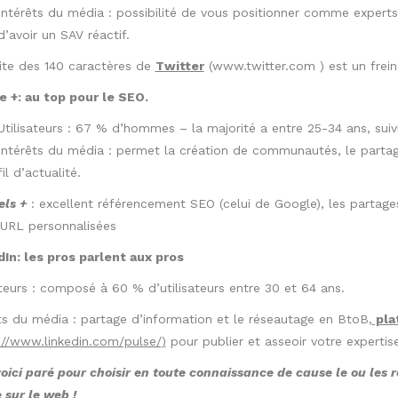
Intérêts du média : possibilité de vous positionner comme experts,
d’avoir un SAV réactif.
ite des 140 caractères de
Twitter
(
www.twitter.com
) est un frein
 +: au top pour le SEO.
Utilisateurs : 67 % d’hommes – la majorité a entre 25-34 ans, suiv
Intérêts du média : permet la création de communautés, le partage
fil d’actualité.
els +
: excellent référencement SEO (celui de Google), les partage
 URL personnalisées
In: les pros parlent aux pros
ateurs : composé à 60 % d’utilisateurs entre 30 et 64 ans.
ts du média : partage d’information et le réseautage en BtoB,
pla
://www.linkedin.com/pulse/
)
pour publier et asseoir votre expertise
oici paré pour choisir en toute connaissance de cause le ou les 
e sur le web !