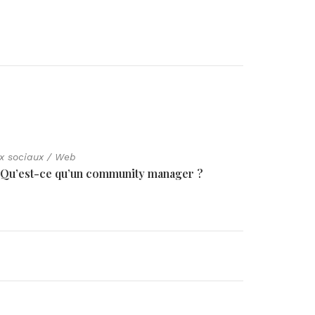
x sociaux
/
Web
Réseaux 
Qu’est-ce qu’un community manager ?
Com