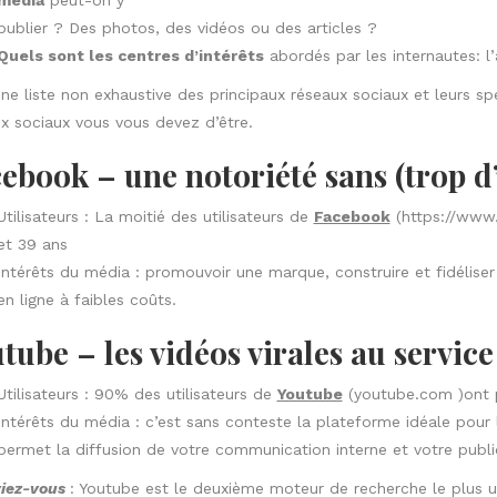
publier ? Des photos, des vidéos ou des articles ?
Quels sont les centres d’intérêts
abordés par les internautes: l
une liste non exhaustive des principaux réseaux sociaux et leurs sp
x sociaux vous vous devez d’être.
ebook – une notoriété sans (trop d’)
Utilisateurs : La moitié des utilisateurs de
Facebook
(
https://www
et 39 ans
Intérêts du média : promouvoir une marque, construire et fidélise
en ligne à faibles coûts.
tube – les vidéos virales au servic
Utilisateurs : 90% des utilisateurs de
Youtube
(
youtube.com
)ont 
Intérêts du média : c’est sans conteste la plateforme idéale pour
permet la diffusion de votre communication interne et votre publi
viez-vous
: Youtube est le deuxième moteur de recherche le plus ut