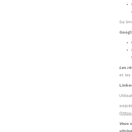
Sa lim
Google
Les ré
et les
Linked
Utilis
Intérê
(
https
Vous v
vitrin