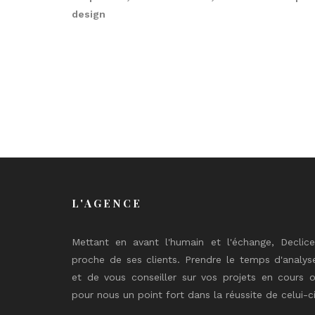
design
L'AGENCE
Mettant en avant l'humain et l'échange, Declic
proche de ses clients. Prendre le temps d'analys
et de vous conseiller sur vos projets en cours o
pour nous un point fort dans la réussite de celui-ci