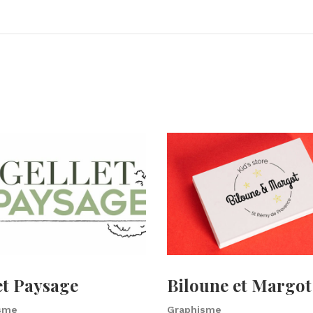
et Paysage
Biloune et Margot
sme
Graphisme