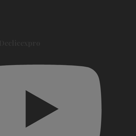
E
Declicexpro