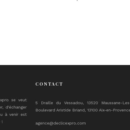
CONTACT
expro se veut
5 Draille du Vessadou, 13520 Maussane-Les-
er, d'échanger
Boulevard Aristide Briand, 13100 Aix-en-Provenc
u à venir est
 !
agence@declicexpro.com