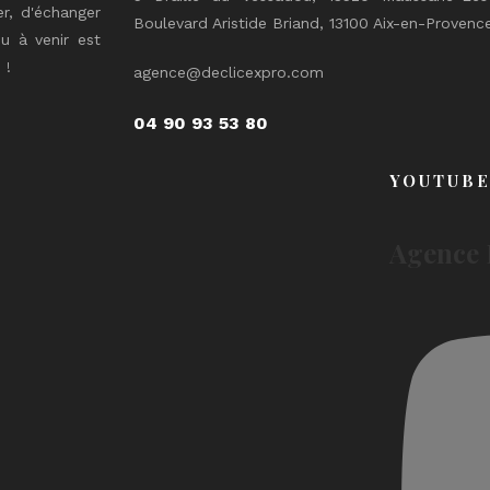
er, d'échanger
Boulevard Aristide Briand, 13100 Aix-en-Provenc
u à venir est
 !
agence@declicexpro.com
04 90 93 53 80
YOUTUB
Agence 