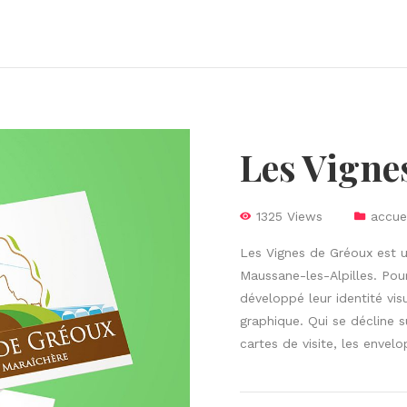
Les Vigne
1325 Views
accue
Les Vignes de
Gréoux
est
u
Maussane-les-Alpilles.
Pour
développé leur identité vis
graphique. Q
ui se décline 
cartes de visite, les envel