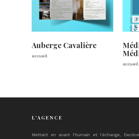
Auberge Cavalière
Médi
Médi
accueil
accueil
L'AGENCE
Mettant en avant l'humain et l'échange, Declic