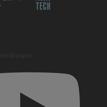
e
E
Declicexpro