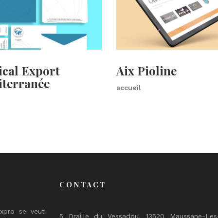
cal Export
Aix Pioline
terranée
accueil
CONTACT
expro se veut
5 Draille du Vessadou, 13520 Maussane-Les-