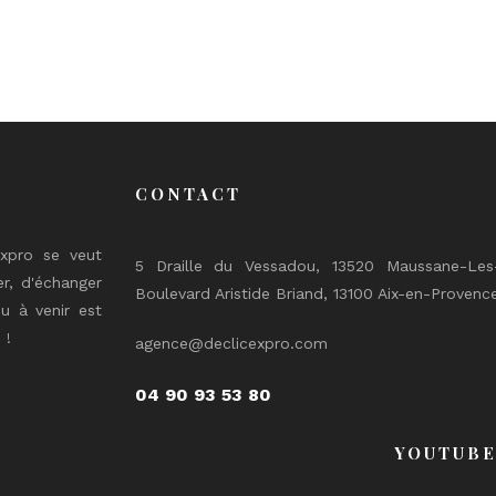
CONTACT
expro se veut
5 Draille du Vessadou, 13520 Maussane-Les-
er, d'échanger
Boulevard Aristide Briand, 13100 Aix-en-Provenc
u à venir est
 !
agence@declicexpro.com
04 90 93 53 80
YOUTUB