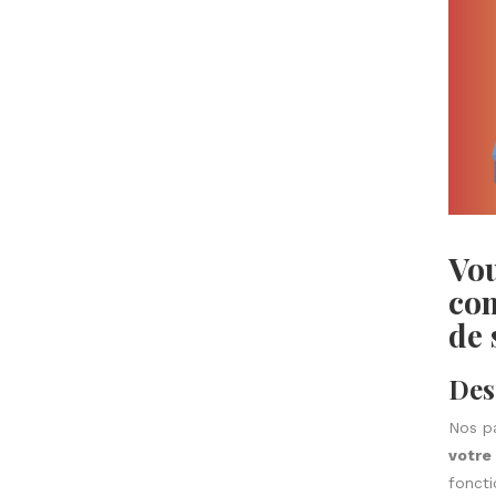
Vou
com
de 
Des
Nos p
votre 
foncti