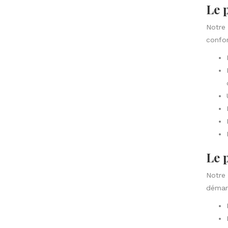
Le 
Notre 
confor
Le 
Notre 
démarq