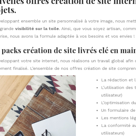
velles offres création de site inter
jets.
eloppant ensemble un site personnalisé à votre image, nous metto
 grande
visibilité sur la toile
. Ainsi, que vous soyez artisan, com
rise, nous avons la formule adaptée à vos besoins et vos envies !
 packs création de site livrés clé en mai
eloppant votre site internet, nous réalisons un travail global afin 
ement finalisé. L’ensemble de nos offres création de site compren
La rédaction et 
L’utilisation des
utilisateur)
L’optimisation d
Un formulaire de
Les mentions lég
La conformité av
utilisateurs)