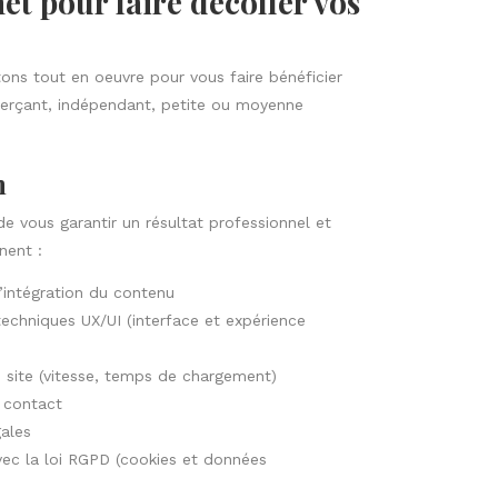
net pour faire décoller vos
ns tout en oeuvre pour vous faire bénéficier
merçant, indépendant, petite ou moyenne
n
de vous garantir un résultat professionnel et
nent :
l’intégration du contenu
 techniques UX/UI (interface et expérience
u site (vitesse, temps de chargement)
 contact
ales
ec la loi RGPD (cookies et données