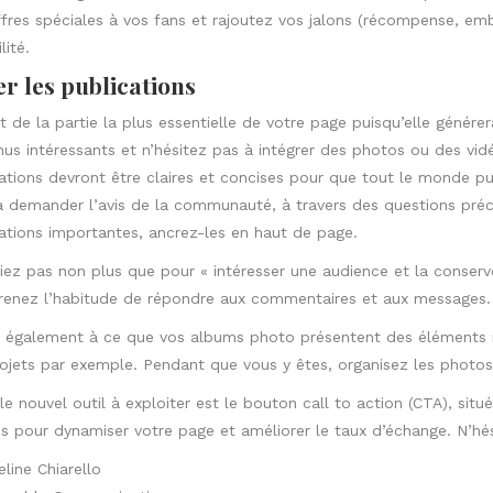
fres spéciales à vos fans et rajoutez vos jalons (récompense, emba
lité.
r les publications
git de la partie la plus essentielle de votre page puisqu’elle géné
us intéressants et n’hésitez pas à intégrer des photos ou des vidéos
ations devront être claires et concises pour que tout le monde 
à demander l’avis de la communauté, à travers des questions précise
ations importantes, ancrez-les en haut de page.
iez pas non plus que pour « intéresser une audience et la conserve
prenez l’habitude de répondre aux commentaires et aux messages.
z également à ce que vos albums photo présentent des éléments int
ojets par exemple. Pendant que vous y êtes, organisez les photos
 le nouvel outil à exploiter est le bouton call to action (CTA), situ
s pour dynamiser votre page et améliorer le taux d’échange. N’hés
line Chiarello