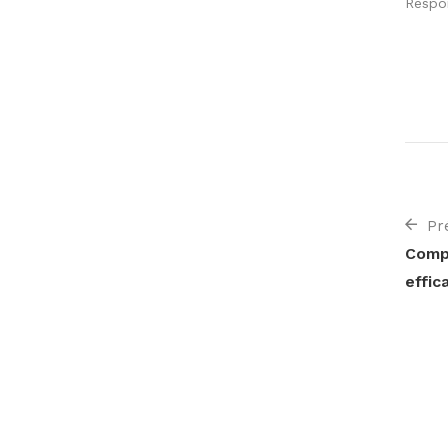
Respo
Pr
Compr
effic