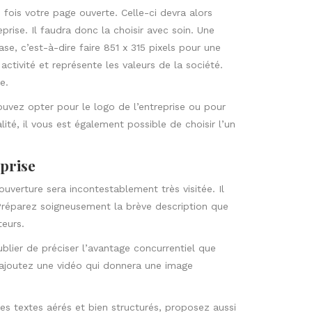
fois votre page ouverte. Celle-ci devra alors
prise. Il faudra donc la choisir avec soin. Une
se, c’est-à-dire faire 851 x 315 pixels pour une
tivité et représente les valeurs de la société.
e.
pouvez opter pour le logo de l’entreprise ou pour
ité, il vous est également possible de choisir l’un
eprise
couverture sera incontestablement très visitée. Il
Préparez soigneusement la brève description que
teurs.
blier de préciser l’avantage concurrentiel que
, ajoutez une vidéo qui donnera une image
 des textes aérés et bien structurés, proposez aussi