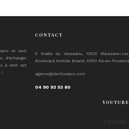
CONTACT
expro se veut
5 Draille du Vessadou, 13520 Maussane-Les-
er, d'échanger
Boulevard Aristide Briand, 13100 Aix-en-Provenc
u à venir est
 !
agence@declicexpro.com
04 90 93 53 80
YOUTUB
Agence 