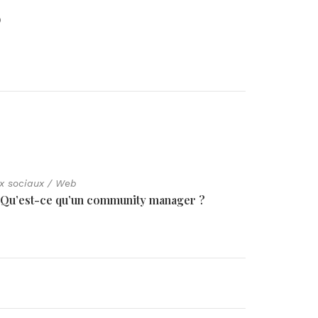
O
x sociaux
/
Web
Réseaux 
Qu’est-ce qu’un community manager ?
Com