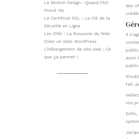
Le Motion Design : Quand l’Art
des of
Prend Vie
crédibi
Le Certificat SSL : La Clé de la
Gére
Sécurité en Ligne
Les DNS : La Boussole du Web
Il s’a
Créer un sites WordPress
conten
L’hébergement de site web : Ce
public
que ça permet !
aussi 
public
N’oubl
fait, 
Veille
vos pr
Enfin,
option
Jacque