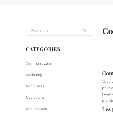
Co
Search for:
CATEGORIES
Communication
Comm
Marketing
Vous v
Non classé
pour a
l’engo
Nos clients
prend
Les 
Nos services