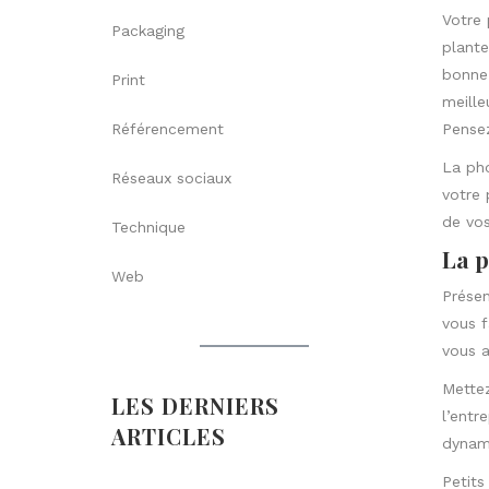
Votre 
Packaging
plante
bonne 
Print
meille
Référencement
Pensez
La pho
Réseaux sociaux
votre 
de vos
Technique
La p
Web
Présen
vous f
vous a
Mettez
LES DERNIERS
l’entr
ARTICLES
dynami
Petits