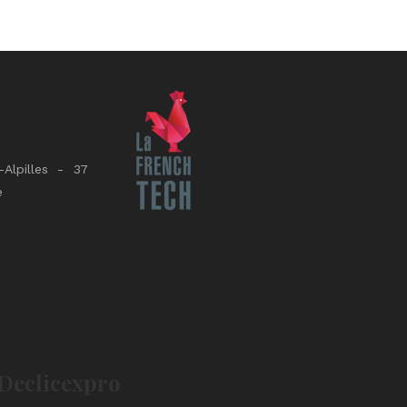
Alpilles - 37
e
E
Declicexpro