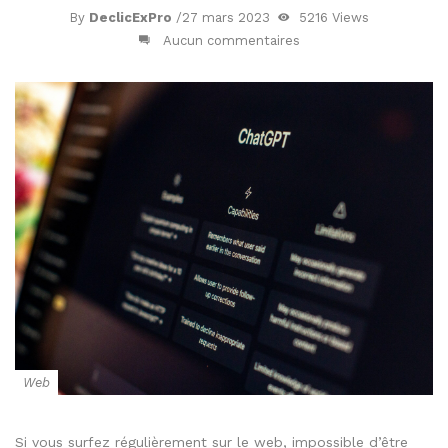
By
DeclicExPro
/
27 mars 2023
5216 Views
Aucun commentaires
Web
Si vous surfez régulièrement sur le web, impossible d’être