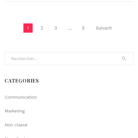
Pagination des publications
1
2
3
…
5
Suivant
Search for:
CATEGORIES
Communication
Marketing
Non classé