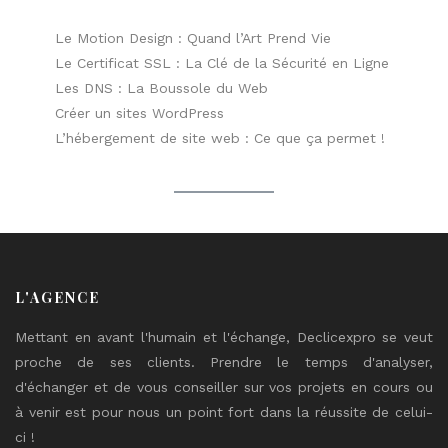
Le Motion Design : Quand l’Art Prend Vie
Le Certificat SSL : La Clé de la Sécurité en Ligne
Les DNS : La Boussole du Web
Créer un sites WordPress
L’hébergement de site web : Ce que ça permet !
L'AGENCE
Mettant en avant l'humain et l'échange, Declicexpro se veut
proche de ses clients. Prendre le temps d'analyser,
d'échanger et de vous conseiller sur vos projets en cours ou
à venir est pour nous un point fort dans la réussite de celui-
ci !