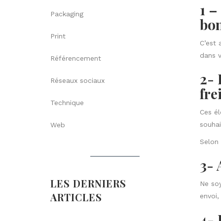
1 –
Packaging
bon
Print
C’est 
dans v
Référencement
2- 
Réseaux sociaux
fre
Technique
Ces él
souhai
Web
Selon 
3- 
LES DERNIERS
Ne soy
ARTICLES
envoi,
4- 