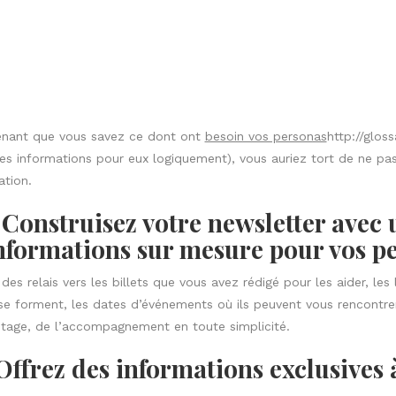
s grâce au partage de celle-ci). Voici le dernier élément à ne p
 Donnez des conseils rapides et des 
s de faire la promotion de vos billets de blog, utilisez votre new
nseils et astuces.
 part de vos découvertes : nouvel outil ou astuce que vous avez te
enir en quelques lignes seulement ! Si c’est pertinent et très util
imer cette attention : un conseil rapide c’est toujours bon à recevo
 faire en cas de désinscription ?
gré vos efforts vous ne parvenez pas à réactiver vos plus anciens
cteurs qui restent sensibles à vos envois, moins nombreux, mais plu
ns abonnés se désinscrivent ? Pas de panique, vous voulez des gen
ne le sont pas (plus) ce n’est pas la mer à boire. S’ils ne souhaitent