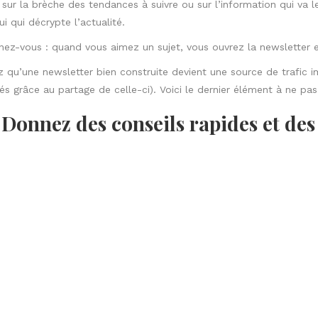
iez pas que votre liste d’envoi est un moyen sûr de construire une
nir ce vous avez d’autre à lui offrir.
Ne pas envoyer d’emails n’est pas une option – si vous avez besoin 
etters…
Contactez-nous
https://www.declicexpro.com/contact/
!;)
PARTAGER:
Nos 
écédent
uoi créer votre chaîne YouTube ?