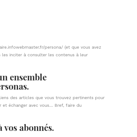
as omettre dans votre email…
astuces faciles à suivre.
sletter pour fournir une valeur supplémentaire avec
sté et qui donnent d’excellents résultats, cela
e: envoyez un bulletin d’information, vos abonnés
ir !
 abonnés, faites le ménage dans vos listes : gardez
s qualifiés.
s intéressés,
 pas recevoir vos e-mails, laissez-les se désinscrire.