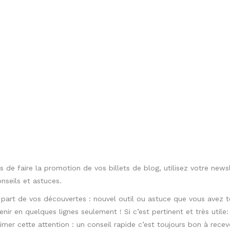
DECLICEXPR
Website
s aimerez peut-être aussi
ça
eting
Commun
Qu’est-ce que le positionnement de votre
marque ?