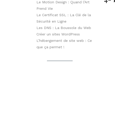
Le Motion Design : Quand l’Art
Prend Vie
Maint
Le Certificat SSL : La Clé de la
déjà d
Sécurité en Ligne
destin
Les DNS : La Boussole du Web
5 –
Créer un sites WordPress
L’hébergement de site web : Ce
d’i
que ça permet !
Faites
qu’ils
réseau
6- 
Soyez 
ou cel
Souven
Pensez