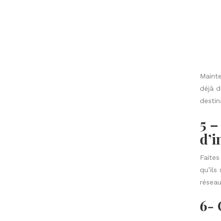
abonné
7 –
En plu
des co
Faites
peut t
vont a
Que
Si mal
les le
Certai
s’ils 